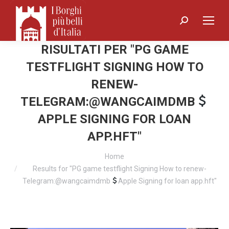
Search:
RISULTATI PER "
PG GAME
TESTFLIGHT SIGNING HOW TO
RENEW-
TELEGRAM:@WANGCAIMDMB
APPLE SIGNING FOR LOAN
APP.HFT
"
You are here:
Home
Results for "PG game testflight Signing How to renew-
Telegram:@wangcaimdmb
Apple Signing for loan app.hft"