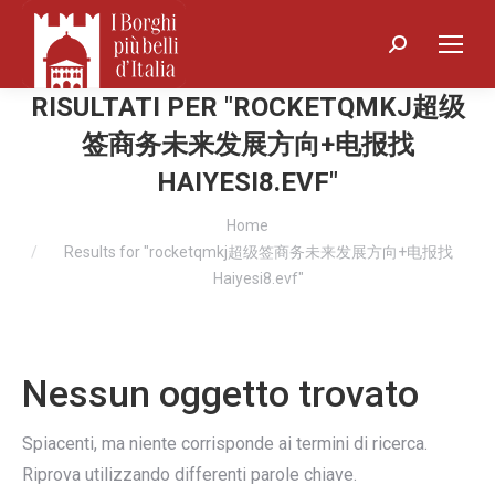
Search:
RISULTATI PER "
ROCKETQMKJ超级
签商务未来发展方向+电报找
HAIYESI8.EVF
"
You are here:
Home
Results for "rocketqmkj超级签商务未来发展方向+电报找
Haiyesi8.evf"
Nessun oggetto trovato
Spiacenti, ma niente corrisponde ai termini di ricerca.
Riprova utilizzando differenti parole chiave.