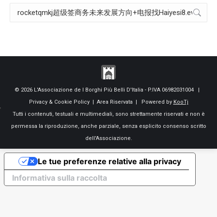
Search:
© 2026 L'Associazione de I Borghi Più Belli D'Italia - P.IVA 06982031004 |
Privacy & Cookie Policy
|
Area Riservata
| Powered by
KooTj
Tutti i contenuti, testuali e multimediali, sono strettamente riservati e non è
permessa la riproduzione, anche parziale, senza esplicito consenso scritto
dell'Associazione.
Le tue preferenze relative alla privacy
Informativa sulla raccolta