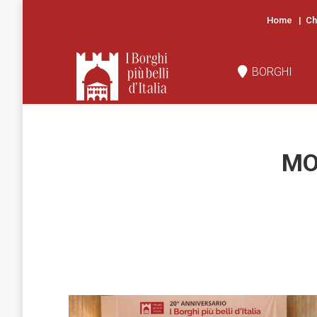
Home
|
Ch
BORGHI
N
BORGHI
MO