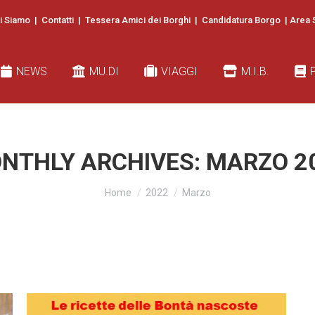
i Siamo
|
Contatti
|
Tessera Amici dei Borghi
|
Candidatura Borgo
|
Area 
EWS
MU.DI
VIAGGI
M.I.B.
PUBB
NEWS
MU.DI
VIAGGI
M.I.B.
NTHLY ARCHIVES:
MARZO 2
You are here:
Home
2022
Marzo