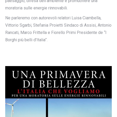
paesaggio, difesa dell’ambiente e promuovere una
moratoria sulle energie rinnovabili.
Ne parleremo con autorevoli relatori Luisa Ciambella,
Vittorio Sgarbi, Stefania Proietti Sindaco di Assisi, Antonio
Rancati, Marco Frittella e Fiorello Primi Presidente de “I
Borghi più belli d’Italia”.