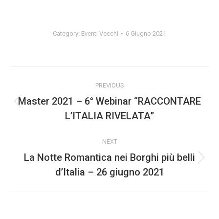
Category:
Eventi Vecchi
6 Giugno 2021
Post
PREVIOUS
navigation
Master 2021 – 6° Webinar “RACCONTARE
Previous
L’ITALIA RIVELATA”
post:
NEXT
La Notte Romantica nei Borghi più belli
Next
d’Italia – 26 giugno 2021
post: