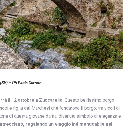
 (SV) – Ph Paolo Carrera
rrà il 12 ottobre a Zuccarello
. Questo bellissimo borgo
nobile figlia dei Marchesi che fondarono il borgo: tra vicoli di
a storia di questa giovane dama, divenuta simbolo di eleganza e
ntrecciano, regalando un viaggio indimenticabile nel