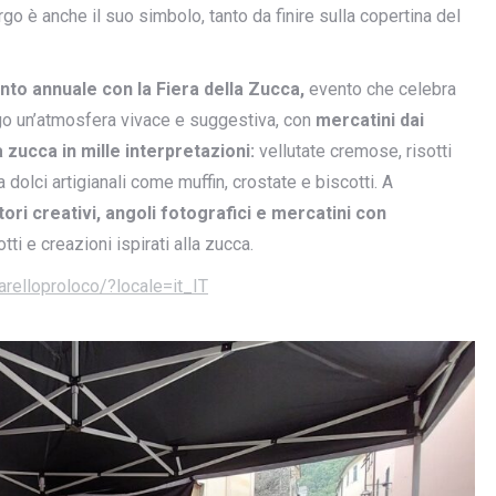
o è anche il suo simbolo, tanto da finire sulla copertina del
nto annuale con la Fiera della Zucca,
evento che celebra
go un’atmosfera vivace e suggestiva, con
mercatini dai
a zucca in mille interpretazioni:
vellutate cremose, risotti
a dolci artigianali come muffin, crostate e biscotti. A
tori creativi, angoli fotografici e mercatini con
tti e creazioni ispirati alla zucca.
relloproloco/?locale=it_IT