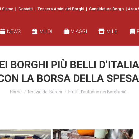
i Siamo
|
Contatti
|
Tessera Amici dei Borghi
|
Candidatura Borgo
|
Area 
EWS
MU.DI
VIAGGI
M.I.B.
PUBB
NEWS
MU.DI
VIAGGI
M.I.B.
I BORGHI PIÙ BELLI D’ITALI
CON LA BORSA DELLA SPESA
You are here:
Home
Notizie dai Borghi
Frutti d’autunno nei Borghi più…