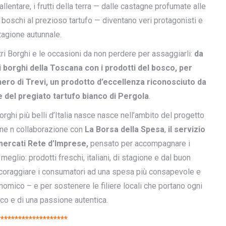
llentare, i frutti della terra — dalle castagne profumate alle
i boschi al prezioso tartufo — diventano veri protagonisti e
stagione autunnale.
ri Borghi e le occasioni da non perdere per assaggiarli:
da
ai borghi della Toscana con i prodotti del bosco, per
nero di Trevi, un prodotto d’eccellenza riconosciuto da
 del pregiato tartufo bianco di Pergola
.
Borghi più belli d’Italia nasce nasce nell’ambito del progetto
ione n collaborazione con
La Borsa della Spesa
,
il servizio
mercati Rete d’Imprese,
pensato per accompagnare i
 meglio: prodotti freschi, italiani, di stagione e dal buon
incoraggiare i consumatori ad una spesa più consapevole e
nomico – e per sostenere le filiere locali che portano ogni
tico e di una passione autentica.
********************