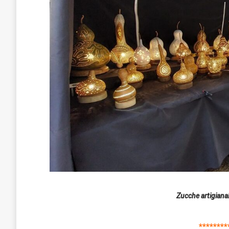
Zucche artigianali
********