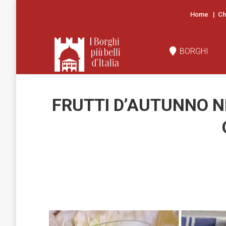
Home
|
Ch
BORGHI
N
BORGHI
FRUTTI D’AUTUNNO NE