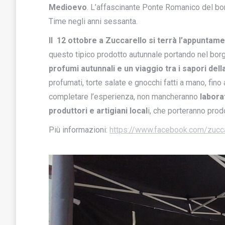
Medioevo
. L’affascinante Ponte Romanico del borg
Time negli anni sessanta.
Il 12 ottobre a Zuccarello si terrà l’appuntame
questo tipico prodotto autunnale portando nel bor
profumi autunnali e un viaggio tra i sapori dell
profumati, torte salate e gnocchi fatti a mano, fino 
completare l’esperienza, non mancheranno
labora
produttori e artigiani local
i, che porteranno prodo
Più informazioni:
https://www.facebook.com/zucca