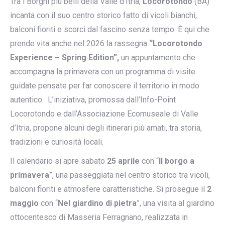
Tra i Borghi più belli della Valle d’Itria,
Locorotondo
(BA)
incanta con il suo centro storico fatto di vicoli bianchi,
balconi fioriti e scorci dal fascino senza tempo. È qui che
prende vita anche nel 2026 la rassegna
“Locorotondo
Experience – Spring Edition”,
un appuntamento che
accompagna la primavera con un programma di visite
guidate pensate per far conoscere il territorio in modo
autentico. L’iniziativa, promossa dall’Info-Point
Locorotondo e dall’Associazione Ecomuseale di Valle
d’Itria, propone alcuni degli itinerari più amati, tra storia,
tradizioni e curiosità locali.
Il calendario si apre sabato
25 aprile
con “
Il borgo a
primavera
”, una passeggiata nel centro storico tra vicoli,
balconi fioriti e atmosfere caratteristiche. Si prosegue il
2
maggio
con “
Nel giardino di pietra
”, una visita al giardino
ottocentesco di Masseria Ferragnano, realizzata in