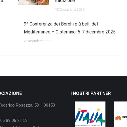
te.
tradizione.
13 Dicembre 2025
9^ Conferenza dei Borghi più belli del
Mediterraneo – Cisternino, 5-7 dicembre 2025
2 Dicembre 2025
OCIAZIONE
I NOSTRI PARTNER
Federico Rosazza, 58 – 00153
06 89 06 21 53