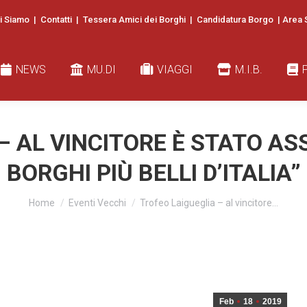
i Siamo
|
Contatti
|
Tessera Amici dei Borghi
|
Candidatura Borgo
|
Area 
EWS
MU.DI
VIAGGI
M.I.B.
PUBB
NEWS
MU.DI
VIAGGI
M.I.B.
– AL VINCITORE È STATO ASS
BORGHI PIÙ BELLI D’ITALIA”
You are here:
Home
Eventi Vecchi
Trofeo Laigueglia – al vincitore…
Feb
18
2019