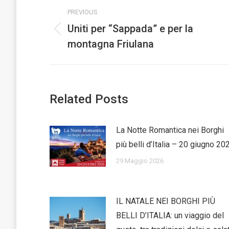
Post
PREVIOUS
navigation
Uniti per “Sappada” e per la
Previous
montagna Friulana
post:
Related Posts
La Notte Romantica nei Borghi
più belli d’Italia – 20 giugno 20
29 Maggio 2026
IL NATALE NEI BORGHI PIÙ
BELLI D’ITALIA: un viaggio del