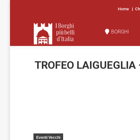
Home
|
Ch
BORGHI
N
BORGHI
TROFEO LAIGUEGLIA 
Eventi Vecchi