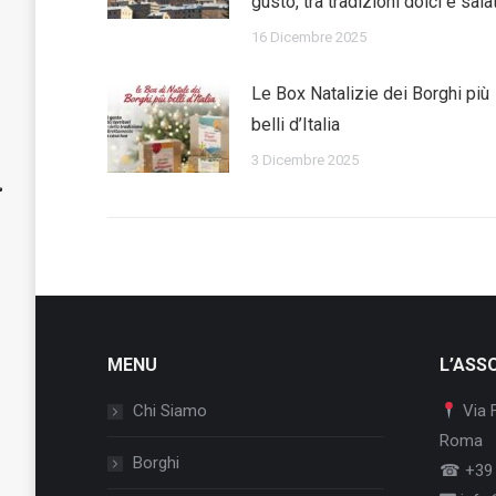
gusto, tra tradizioni dolci e sala
16 Dicembre 2025
Le Box Natalizie dei Borghi più
belli d’Italia
3 Dicembre 2025
MENU
L’ASS
Chi Siamo
Via 
Roma
Borghi
☎ +39 