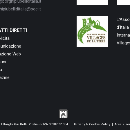
borghipiubelliditalia.it
ipiubelliditalia@pec.it
L'Assoc
d'Ital
TTI DIRETTI
Intern
licità
Village
unicazione
azione Web
uni
a
azine
I Borghi Più Belli D'Italia - P.IVA 06982031004 |
Privacy & Cookie Policy
|
Area Riser