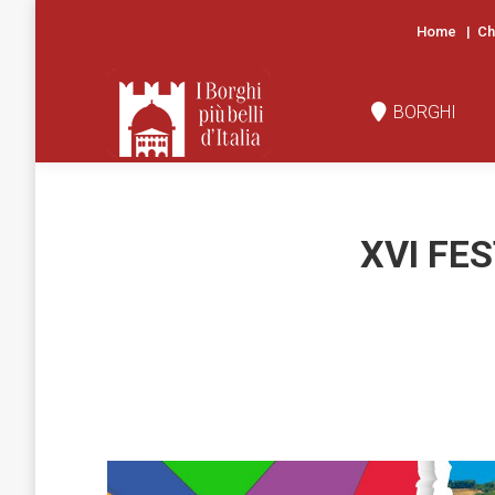
Home
|
Ch
BORGHI
N
BORGHI
XVI FES