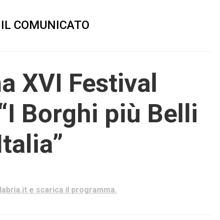
 IL COMUNICATO
 XVI Festival
I Borghi più Belli
Italia”
alabria.it e scarica il programma.