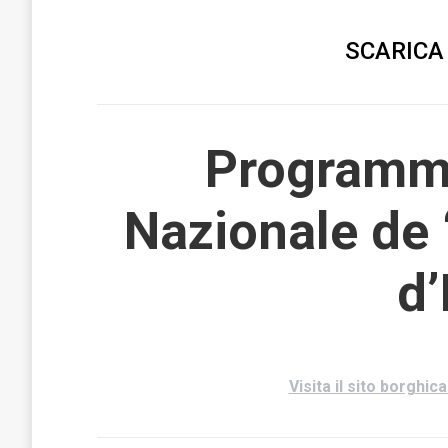
SCARICA
Programma
Nazionale de “
d’
Visita il sito borghic