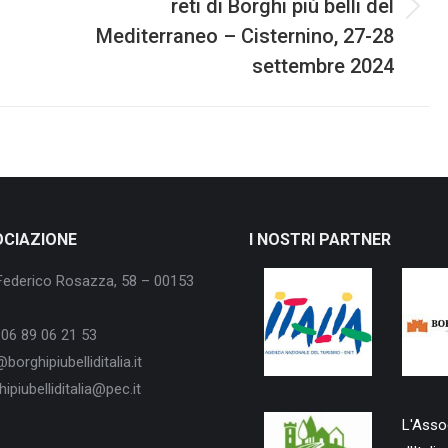
reti di Borghi più belli del
Next
Mediterraneo – Cisternino, 27-28
post:
settembre 2024
OCIAZIONE
I NOSTRI PARTNER
Federico Rosazza, 58 – 00153
06 89 06 21 53
borghipiubelliditalia.it
ipiubelliditalia@pec.it
L'Assoc