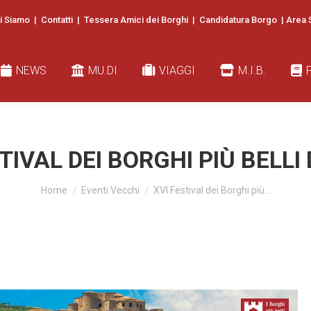
i Siamo
|
Contatti
|
Tessera Amici dei Borghi
|
Candidatura Borgo
|
Area 
EWS
MU.DI
VIAGGI
M.I.B.
PUBB
NEWS
MU.DI
VIAGGI
M.I.B.
TIVAL DEI BORGHI PIÙ BELLI 
You are here:
Home
Eventi Vecchi
XVI Festival dei Borghi più…