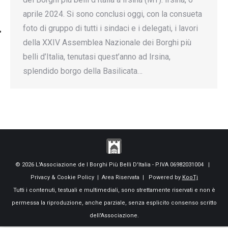
aprile 2024. Si sono conclusi oggi, con la consueta
foto di gruppo di tutti i sindaci e i delegati, i lavori
della XXIV Assemblea Nazionale dei Borghi più
belli d’Italia, tenutasi quest’anno ad Irsina,
splendido borgo della Basilicata…
© 2026 L'Associazione de I Borghi Più Belli D'Italia - P.IVA 06982031004 |
Privacy & Cookie Policy
|
Area Riservata
| Powered by
KooTj
Tutti i contenuti, testuali e multimediali, sono strettamente riservati e non è
permessa la riproduzione, anche parziale, senza esplicito consenso scritto
dell'Associazione.