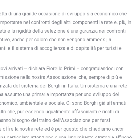
ratta di una grande occasione di sviluppo sia economico che
ortante nei confronti degli altri componenti la rete e, più, in
ietà e la rigidità della selezione è una garanzia nei confronti
incentivo, anche per coloro che non vengono ammessi, a
denti e il sistema di accoglienza e di ospitalità per turisti e
vi arrivati – dichiara Fiorello Primi – congratulandoci con
’ammissione nella nostra Associazione che, sempre di più e
ata del sistema dei Borghi in Italia. Un sistema e una rete
 ha assunto una primaria importanza per uno sviluppo del
onomico, ambientale e sociale. Ci sono Borghi già affermati
altri che, pur essendo ugualmente affascinanti e ricchi di
 hanno bisogno del traino dell’Associazione per farsi
e offre la nostra rete ed è per questo che chiediamo ancor
una particolare attenzione e una lungimirante strategia affinché