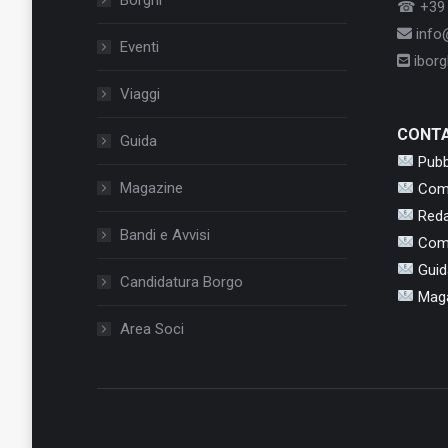
☎ +39 
info@
Eventi
iborgh
Viaggi
CONTA
Guida
Pubb
Magazine
Com
Red
Bandi e Avvisi
Com
Guid
Candidatura Borgo
Mag
Area Soci