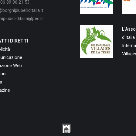
06 89 06 21 53
borghipiubelliditalia.it
ipiubelliditalia@pec.it
L'Assoc
d'Ital
TTI DIRETTI
Intern
licità
Village
unicazione
azione Web
uni
a
azine