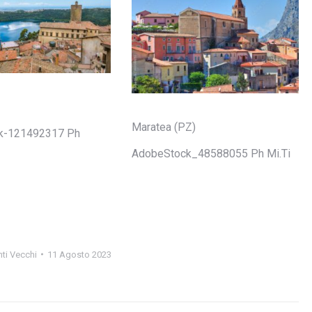
Maratea (PZ)
k-121492317 Ph
AdobeStock_48588055 Ph Mi.Ti
ti Vecchi
11 Agosto 2023