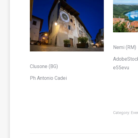
Nemi (RM)
AdobeStoc
Clusone (BG)
e55evu
Ph Antonio Cadei
Category:
Even