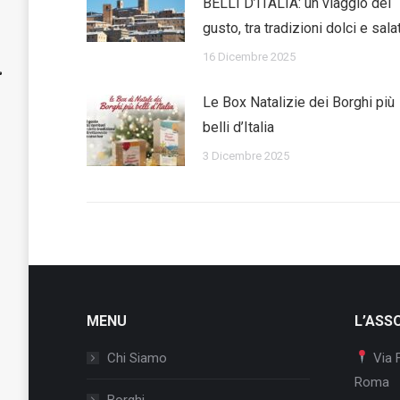
BELLI D’ITALIA: un viaggio del
gusto, tra tradizioni dolci e sala
16 Dicembre 2025
Le Box Natalizie dei Borghi più
belli d’Italia
3 Dicembre 2025
MENU
L’ASS
Chi Siamo
Via 
Roma
Borghi