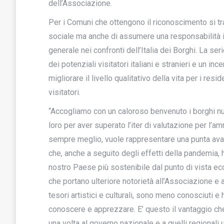
dell’Associazione.
Per i Comuni che ottengono il riconoscimento si t
sociale ma anche di assumere una responsabilità imp
generale nei confronti dell’Italia dei Borghi. La ser
dei potenziali visitatori italiani e stranieri e un 
migliorare il livello qualitativo della vita per i resi
visitatori.
“Accogliamo con un caloroso benvenuto i borghi nuo
loro per aver superato l’iter di valutazione per l
sempre meglio, vuole rappresentare una punta avanz
che, anche a seguito degli effetti della pandemia,
nostro Paese più sostenibile dal punto di vista ec
che portano ulteriore notorietà all’Associazione e 
tesori artistici e culturali, sono meno conosciuti e
conoscere e apprezzare. E’ questo il vantaggio ch
una volta al governo nazionale e a quelli regionali 