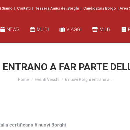
i Siamo
|
Contatti
|
Tessera Amici dei Borghi
|
Candidatura Borgo
|
Area 
EWS
MU.DI
VIAGGI
M.I.B.
PUBB
NEWS
MU.DI
VIAGGI
M.I.B.
 ENTRANO A FAR PARTE DEL
You are here:
Home
Eventi Vecchi
6 nuovi Borghi entrano a…
Italia certificano 6 nuovi Borghi