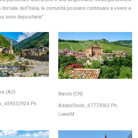
na dorsale dell’Italia, le comunità possano continuare a vivere e
cui sono depositarie”.
re (AO)
Barolo (CN)
k_459332924 Ph
AdobeStock_67773063 Ph
LianeM