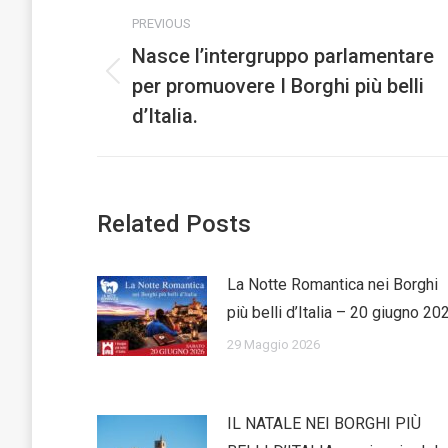
Post
PREVIOUS
navigation
Nasce l’intergruppo parlamentare
per promuovere I Borghi più belli
Previous
post:
d’Italia.
Related Posts
La Notte Romantica nei Borghi
più belli d’Italia – 20 giugno 20
29 Maggio 2026
IL NATALE NEI BORGHI PIÙ