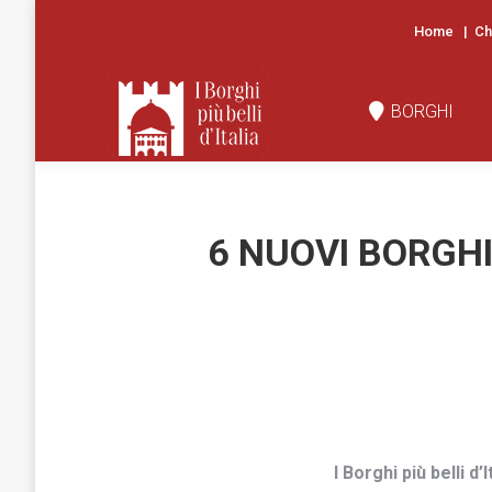
Home
|
Ch
BORGHI
N
BORGHI
6 NUOVI BORGHI
I Borghi più belli d’