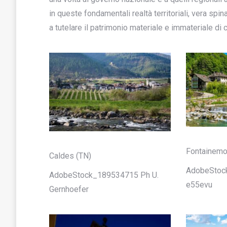
in queste fondamentali realtà territoriali, vera spi
a tutelare il patrimonio materiale e immateriale di 
Fontainemo
Caldes (TN)
AdobeStoc
AdobeStock_189534715 Ph U.
e55evu
Gernhoefer