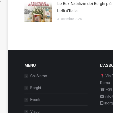
Le Box Natalizie dei Borghi più
belli d’Italia
3 Dicembre 2025
MENU
L’ASS
Chi Siamo
Via 
Roma
Borghi
☎ +39 
info@
Eventi
iborgh
Viaggi