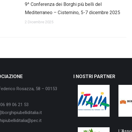
9^ Conferenza dei Borghi più belli del
Mediterraneo – Cisternino, 5-7 dicembre 2025
2 Dicembre 2025
OCIAZIONE
I NOSTRI PARTNER
Federico Rosazza, 58 – 00153
06 89 06 21 53
borghipiubelliditalia.it
ipiubelliditalia@pec.it
L'Assoc