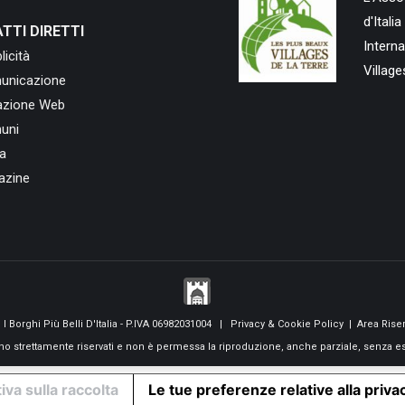
d'Ital
TTI DIRETTI
Intern
licità
Village
unicazione
azione Web
uni
a
azine
I Borghi Più Belli D'Italia - P.IVA 06982031004 |
Privacy & Cookie Policy
|
Area Riser
 sono strettamente riservati e non è permessa la riproduzione, anche parziale, senza e
iva sulla raccolta
Le tue preferenze relative alla priva