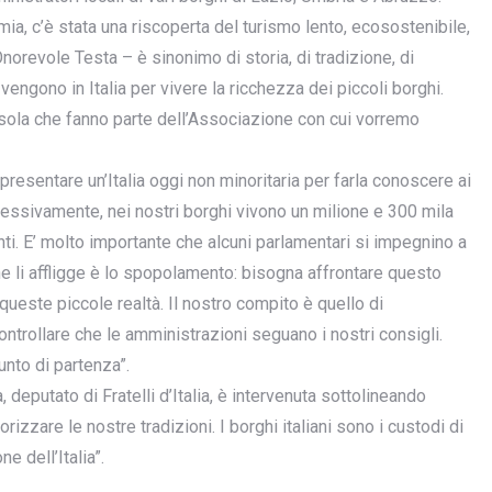
emia, c’è stata una riscoperta del turismo lento, ecosostenibile,
’Onorevole Testa – è sinonimo di storia, di tradizione, di
 vengono in Italia per vivere la ricchezza dei piccoli borghi.
isola che fanno parte dell’Associazione con cui vorremo
presentare un’Italia oggi non minoritaria per farla conoscere ai
mplessivamente, nei nostri borghi vivono un milione e 300 mila
nti. E’ molto importante che alcuni parlamentari si impegnino a
che li affligge è lo spopolamento: bisogna affrontare questo
 queste piccole realtà. Il nostro compito è quello di
ntrollare che le amministrazioni seguano i nostri consigli.
punto di partenza”.
eputato di Fratelli d’Italia, è intervenuta sottolineando
rizzare le nostre tradizioni. I borghi italiani sono i custodi di
e dell’Italia”.