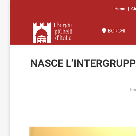
Home
|
Ch
BORGHI
N
BORGHI
NASCE L’INTERGRUPP
Yo
Ho