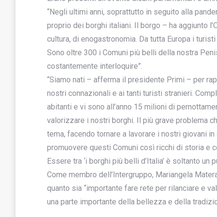
“Negli ultimi anni, soprattutto in seguito alla pand
proprio dei borghi italiani. Il borgo – ha aggiunto l
cultura, di enogastronomia. Da tutta Europa i turisti
Sono oltre 300 i Comuni più belli della nostra Pen
costantemente interloquire”.
“Siamo nati – afferma il presidente Primi – per rap
nostri connazionali e ai tanti turisti stranieri. Co
abitanti e vi sono all’anno 15 milioni di pernottame
valorizzare i nostri borghi. Il più grave problema 
tema, facendo tornare a lavorare i nostri giovani in
promuovere questi Comuni così ricchi di storia e co
Essere tra ‘i borghi più belli d’Italia’ è soltanto un 
Come membro dell’Intergruppo, Mariangela Matera, d
quanto sia “importante fare rete per rilanciare e valo
una parte importante della bellezza e della tradizion