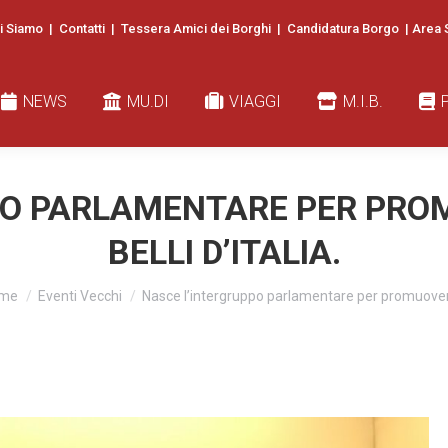
i Siamo
|
Contatti
|
Tessera Amici dei Borghi
|
Candidatura Borgo
|
Area 
EWS
MU.DI
VIAGGI
M.I.B.
PUBB
NEWS
MU.DI
VIAGGI
M.I.B.
O PARLAMENTARE PER PROM
BELLI D’ITALIA.
u are here:
me
Eventi Vecchi
Nasce l’intergruppo parlamentare per promuove