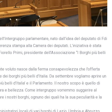
dell’Intergruppo parlamentare, nato dall’idea del deputato di Fdi
renza stampa alla Camera dei deputati. L’iniziativa è stata
iorello Primi, presidente dell’Associazione “I Borghi più belli
te voluto nasce dalla ferma consapevolezza che l’offerta
e dei borghi più belli d’Italia. Da settembre vogliamo aprire un
iù belli d’Italia’ e il Parlamento. Il nostro scopo è quello di
ultura e bellezza. Come intergruppo vorremmo suggerire al
e i nostri borghi, ognuno dei quali ha la sua peculiarità e la
nistratori locali di vari borghi di Lazio, Umbria e Abruzzo.