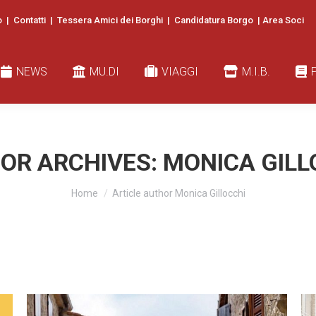
o
|
Contatti
|
Tessera Amici dei Borghi
|
Candidatura Borgo
|
Area Soci
EWS
MU.DI
VIAGGI
M.I.B.
PUBB
NEWS
MU.DI
VIAGGI
M.I.B.
OR ARCHIVES:
MONICA GILL
You are here:
Home
Article author Monica Gillocchi