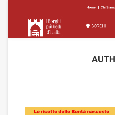
Home
|
Chi Siam
BORGHI
N
BORGHI
AUTH