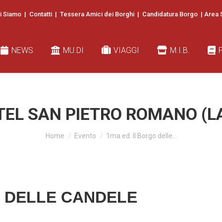
i Siamo
|
Contatti
|
Tessera Amici dei Borghi
|
Candidatura Borgo
|
Area 
EWS
MU.DI
VIAGGI
M.I.B.
PUBB
NEWS
MU.DI
VIAGGI
M.I.B.
EL SAN PIETRO ROMANO (L
You are here:
Home
Evento
1ma ed. Il Borgo delle…
O DELLE CANDELE