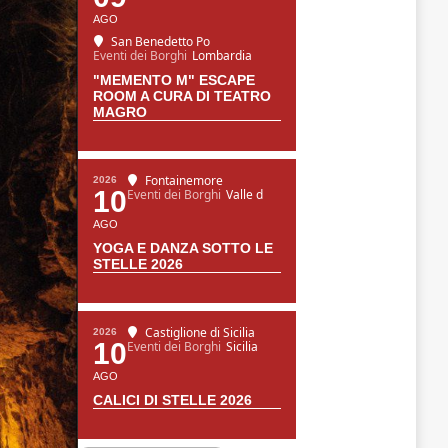
AGO
San Benedetto Po
Eventi dei Borghi
Lombardia
"MEMENTO M" ESCAPE
ROOM A CURA DI TEATRO
MAGRO
Fontainemore
2026
10
Eventi dei Borghi
Valle d
AGO
YOGA E DANZA SOTTO LE
STELLE 2026
Castiglione di Sicilia
2026
10
Eventi dei Borghi
Sicilia
AGO
CALICI DI STELLE 2026