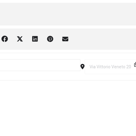
 Borgo delle Candele [zRPWa99Jc]
Destination Address - 1m