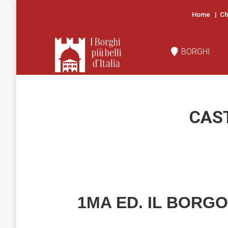
Home
|
Ch
BORGHI
N
BORGHI
CAST
1MA ED. IL BORG