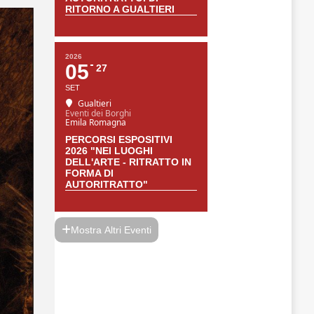
RITORNO A GUALTIERI
2026
05
27
SET
Gualtieri
Eventi dei Borghi
Emila Romagna
PERCORSI ESPOSITIVI
2026 "NEI LUOGHI
DELL'ARTE - RITRATTO IN
FORMA DI
AUTORITRATTO"
Mostra Altri Eventi