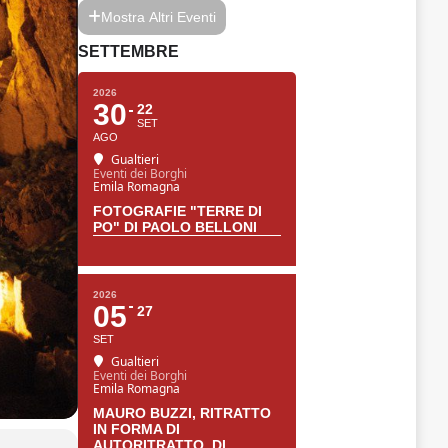
Mostra Altri Eventi
SETTEMBRE
2026
30
22
SET
AGO
Gualtieri
Eventi dei Borghi
Emila Romagna
FOTOGRAFIE "TERRE DI
PO" DI PAOLO BELLONI
2026
05
27
SET
Gualtieri
Eventi dei Borghi
Emila Romagna
MAURO BUZZI, RITRATTO
IN FORMA DI
AUTORITRATTO. DI