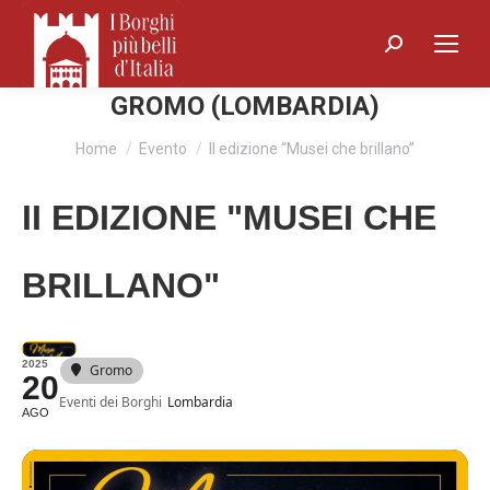
Search:
GROMO (LOMBARDIA)
You are here:
Home
Evento
II edizione “Musei che brillano”
II EDIZIONE "MUSEI CHE
BRILLANO"
2025
Gromo
20
Eventi dei Borghi
Lombardia
AGO