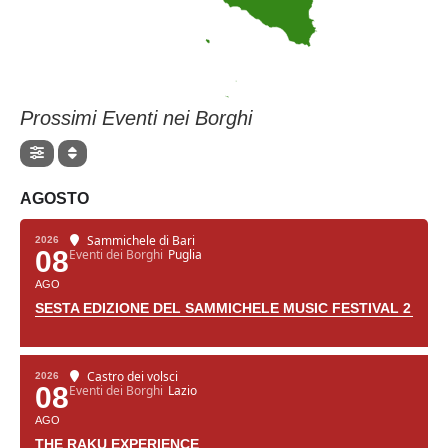
Prossimi Eventi nei Borghi
AGOSTO
Sammichele di Bari
2026
08
Eventi dei Borghi
Puglia
AGO
SESTA EDIZIONE DEL SAMMICHELE MUSIC FESTIVAL 2
Castro dei volsci
2026
08
Eventi dei Borghi
Lazio
AGO
THE RAKU EXPERIENCE