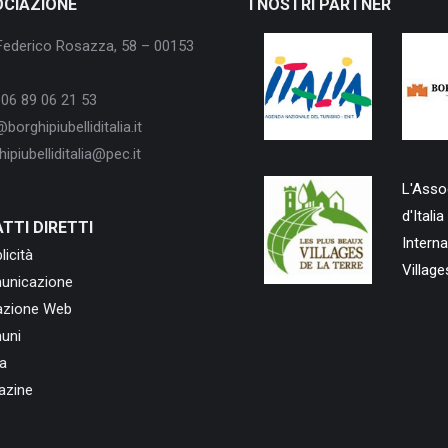
OCIAZIONE
I NOSTRI PARTNER
Federico Rosazza, 58 – 00153
06 89 06 21 53
borghipiubelliditalia.it
ipiubelliditalia@pec.it
? Quest’estate
Panicale
si accende con l’energia di
Mosaico Sonoro.
L'Assoc
location da sogno e un unico grande filo conduttore: la musica di q
d'Ital
TTI DIRETTI
 raffinato.
Intern
licità
Village
unicazione
azione Web
uni
erate LIVE:
a
– Soul)
azine
ew Soul)