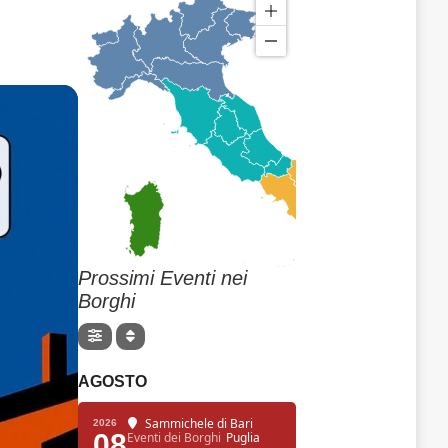
Prossimi Eventi nei
Borghi
AGOSTO
Sammichele di Bari
2026
08
Eventi dei Borghi
Puglia