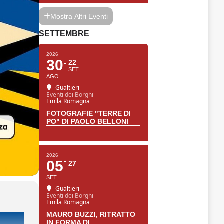
Mostra Altri Eventi
SETTEMBRE
2026
30
22
SET
AGO
Gualtieri
Eventi dei Borghi
Emila Romagna
FOTOGRAFIE "TERRE DI
PO" DI PAOLO BELLONI
2026
05
27
SET
Gualtieri
Eventi dei Borghi
Emila Romagna
MAURO BUZZI, RITRATTO
IN FORMA DI