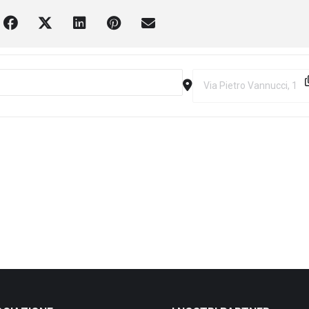
onoro [fDW76wbuV]
Destination Address - M