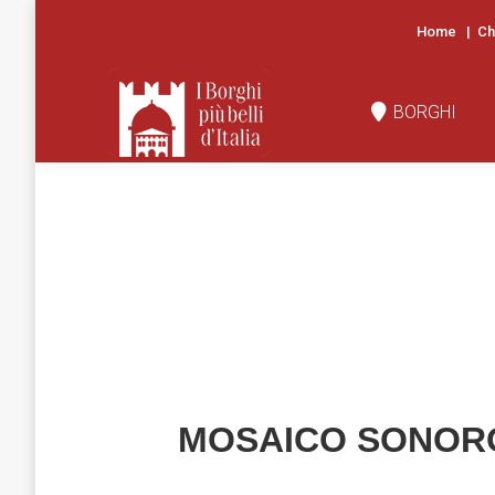
Home
|
Ch
BORGHI
N
BORGHI
MOSAICO SONOR