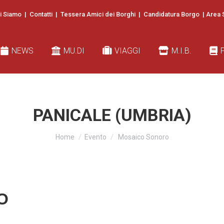
i Siamo
|
Contatti
|
Tessera Amici dei Borghi
|
Candidatura Borgo
|
Area 
EWS
MU.DI
VIAGGI
M.I.B.
PUBB
NEWS
MU.DI
VIAGGI
M.I.B.
PANICALE (UMBRIA)
You are here:
Home
Evento
Mosaico Sonoro
O