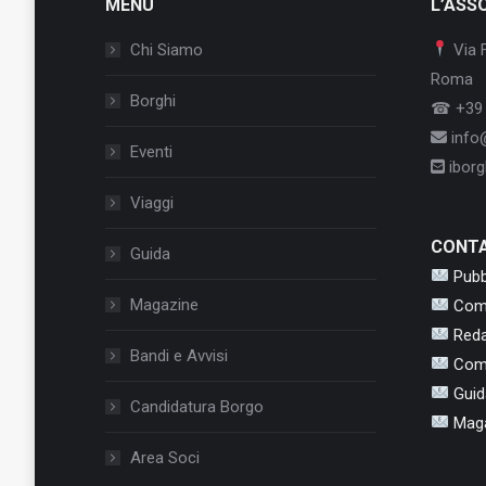
MENU
L’ASS
Chi Siamo
Via 
Roma
Borghi
☎ +39 
info@
Eventi
iborgh
Pronti a farvi travolgere dal ritmo
Viaggi
Sei appuntamenti imperdibili, una 
CONTA
Guida
dal funk più travolgente al jazz più
Pubb
Piazza Umberto 1°, Panicale
Magazine
Com
Ora:
ore 21:30
Red
Anno:
2026
Bandi e Avvisi
Com
Ecco il programma completo delle s
Guid
Candidatura Borgo
16/07
–
Groove Family
(Funk 
Mag
23/07
–
RE:Soulism
(R&B – N
Area Soci