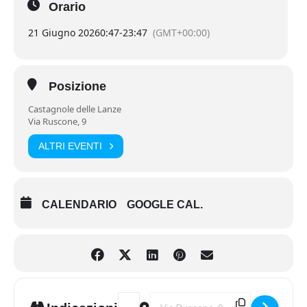
Orario
21 Giugno 2026
0:47
-
23:47
(GMT+00:00)
Posizione
Castagnole delle Lanze
Via Ruscone, 9
ALTRI EVENTI
CALENDARIO
GOOGLE CAL.
Address - Nero Sublime 2026 [ItljRIO8L]
Destination Address - Nero Subli