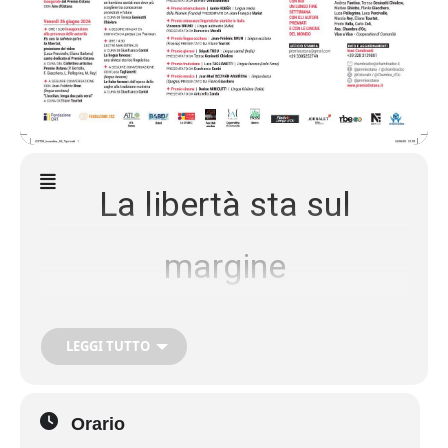
La libertà sta sul
margine
La XVIII edizione del Premio Ostana celebra le
lingue che resistono e
LEGGI TUTTO
inaugura la Maison des Lengas
Ostana (CN), da giovedì 25 a domenica 28
giugno 2026
Orario