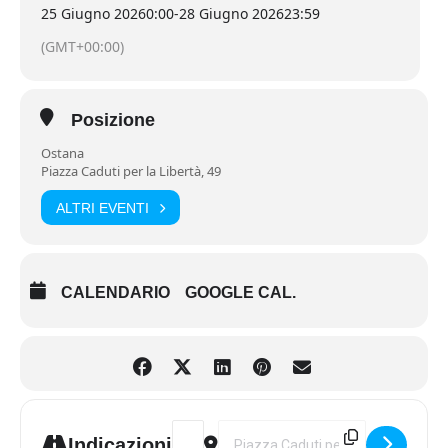
25 Giugno 2026
0:00
-
28 Giugno 2026
23:59
Clicca e Leggi il Programma
(GMT+00:00)
Posizione
Ostana
Piazza Caduti per la Libertà, 49
ALTRI EVENTI
CALENDARIO
GOOGLE CAL.
Address - XVIII edizione "Premio Ostana
Destination Address - XVIII edizi
Indicazioni