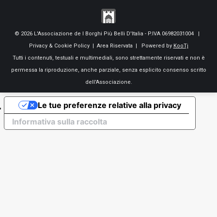
© 2026 L'Associazione de I Borghi Più Belli D'Italia - P.IVA 06982031004 |
Privacy & Cookie Policy
|
Area Riservata
| Powered by
KooTj
Tutti i contenuti, testuali e multimediali, sono strettamente riservati e non è
permessa la riproduzione, anche parziale, senza esplicito consenso scritto
dell'Associazione.
Le tue preferenze relative alla privacy
Informativa sulla raccolta