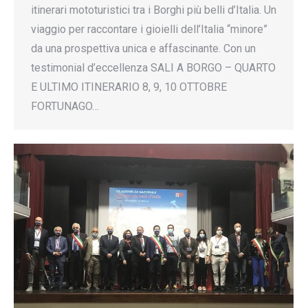
itinerari mototuristici tra i Borghi più belli d’Italia. Un
viaggio per raccontare i gioielli dell’Italia “minore”
da una prospettiva unica e affascinante. Con un
testimonial d’eccellenza SALI A BORGO – QUARTO
E ULTIMO ITINERARIO 8, 9, 10 OTTOBRE
FORTUNAGO…