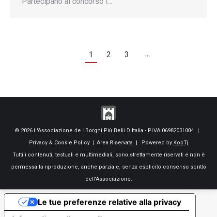
Partecipano al concorso i…
1
2
3
→
© 2026 L'Associazione de I Borghi Più Belli D'Italia - P.IVA 06982031004 |
Privacy & Cookie Policy
|
Area Riservata
| Powered by
KooTj
Tutti i contenuti, testuali e multimediali, sono strettamente riservati e non è
permessa la riproduzione, anche parziale, senza esplicito consenso scritto
dell'Associazione.
Le tue preferenze relative alla privacy