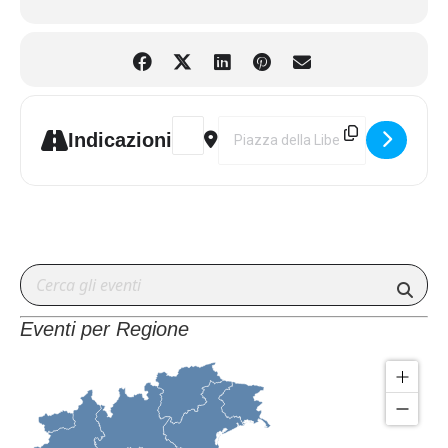
Un’occasione per celebrare le eccellenze che la nostra città
può offrire, raccontandosi e presentandosi attraverso una
serie di contenuti in formato digitale racchiusi sotto il
progetto “Cartoline da Castel Gandolfo”.
Attraverso la voce dei protagonisti faremo un viaggio alla
Address - Cartoline da Castel Gandolfo, u
Destination Address - Cartoline da
Indicazioni
scoperta delle eccellenze di Castel Gandolfo, dalla natura alla
gastronomia, dall’artigianato, all’arte e allo sport.
Ad accompagnarci in questo viaggio saranno delle Cartoline
da Castel Gandolfo: video, post e racconti ospitati sul sito del
Comune e sulla Pagina Facebook Comune di Castel Gandolfo
che ci faranno immergere nella storia e nella cultura di questo
nostro bellissimo borgo tutto da riscoprire in piena sicurezza.
Eventi per Regione
Il progetto è stato realizzato con il contributo della Regione
Lazio “Eventi delle Meraviglie 2020”. Si ringraziano tutti gli
atleti e le realtà sportive, gli artigiani e gli artisti, il signor
Luciano Mariani, il Centro della Federazione Italiana Canoa
Kayak, il Parco regionale dei Castelli Romani e l’oratorio della
Parrocchia Pontificia San Tommaso da Villanova di Castel