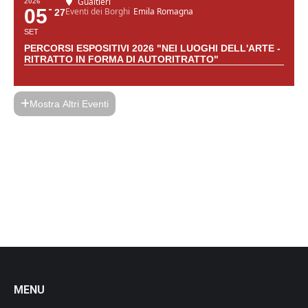
Gualtieri
2026
05
Eventi dei Borghi
Emila Romagna
27
SET
PERCORSI ESPOSITIVI 2026 "NEI LUOGHI DELL'ARTE -
RITRATTO IN FORMA DI AUTORITRATTO"
Mostra Altri Eventi
MENU