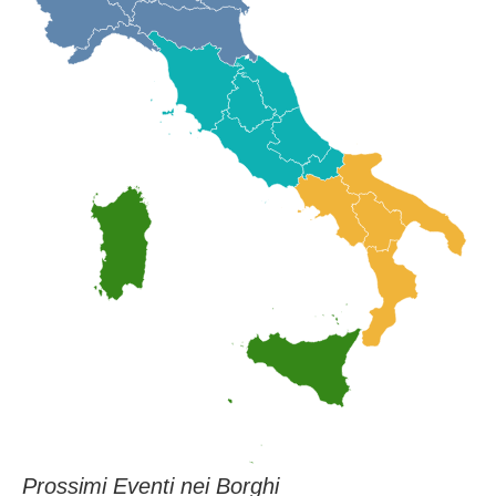
Gandolfo per le interviste coordinate dal Comune di Castel
Gandolfo e prodotte dall’Agenzia di Comunicazione Eccolo
Marketing.
PER MAGGIORI INFO
Comunicazione Comune Castel Gandolfo
Giulia Agostinelli
+39 3492680649
comunicazionedigitale@comune.castelgandolfo.rm.it
Prossimi Eventi nei Borghi