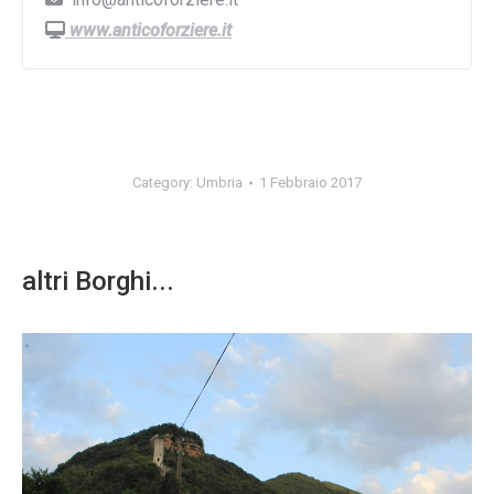
www.anticoforziere.it
Category:
Umbria
1 Febbraio 2017
altri Borghi...