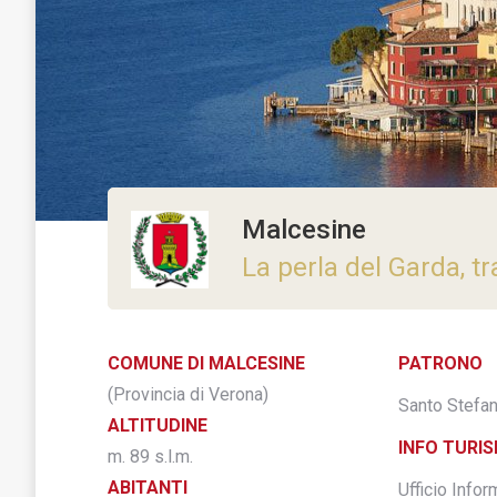
Malcesine
La perla del Garda, tr
COMUNE DI MALCESINE
PATRONO
(Provincia di Verona)
Santo Stefa
ALTITUDINE
INFO TURI
m. 89 s.l.m.
ABITANTI
Ufficio Infor