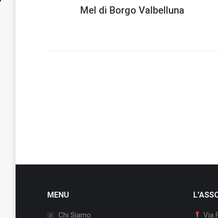
Mel di Borgo Valbelluna
MENU
L’ASS
Chi Siamo
Via 