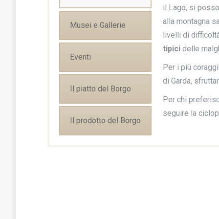
il Lago, si pos
alla montagna sa
Musei e Gallerie
livelli di diffico
tipici
delle malg
Eventi
Per i più coraggi
di Garda, sfrutt
Il piatto del Borgo
Per chi preferis
seguire la ciclo
Il prodotto del Borgo