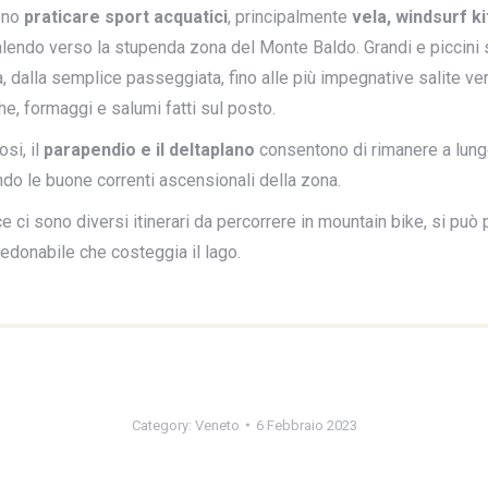
sono
praticare sport acquatici
, principalmente
vela, windsurf ki
lendo verso la stupenda zona del Monte Baldo. Grandi e piccini s
ltà, dalla semplice passeggiata, fino alle più impegnative salite vers
he, formaggi e salumi fatti sul posto.
osi, il
parapendio e il deltaplano
consentono di rimanere a lung
ando le buone correnti ascensionali della zona.
ce ci sono diversi itinerari da percorrere in mountain bike, si pu
pedonabile che costeggia il lago.
Category:
Veneto
6 Febbraio 2023