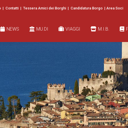
o
|
Contatti
|
Tessera Amici dei Borghi
|
Candidatura Borgo
|
Area Soci
EWS
MU.DI
VIAGGI
M.I.B.
PUBB
NEWS
MU.DI
VIAGGI
M.I.B.