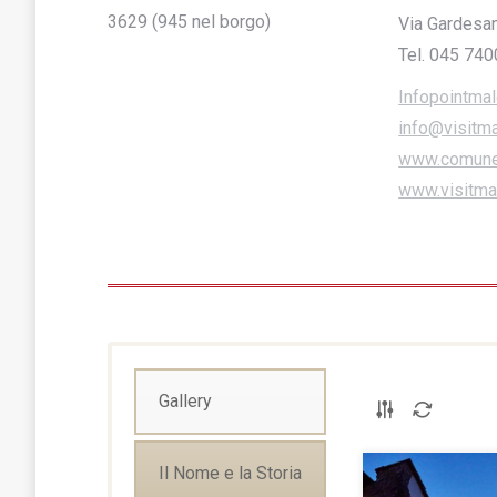
3629 (945 nel borgo)
Via Gardesa
Tel. 045 74
Infopointma
info@visitm
www.comunem
www.visitmal
Gallery
Il Nome e la Storia