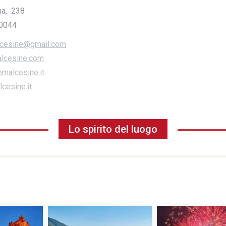
na, 238
00044
lcesine@gmail.com
alcesine.com
alcesine.it
cesine.it
Lo spirito del luogo