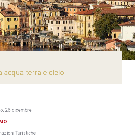
a acqua terra e cielo
no, 26 dicembre
SMO
mazioni Turistiche