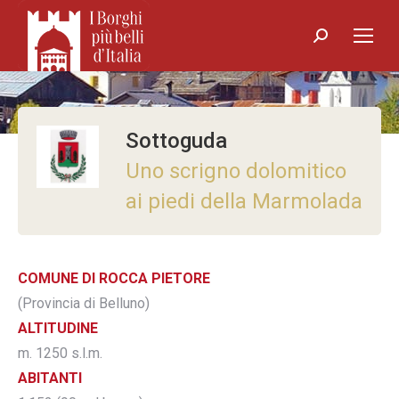
Search:
Sottoguda
Uno scrigno dolomitico
ai piedi della Marmolada
COMUNE DI ROCCA PIETORE
(Provincia di Belluno)
ALTITUDINE
m. 1250 s.l.m.
ABITANTI