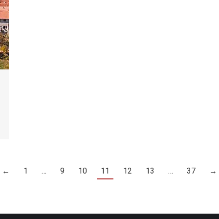
←
1
…
9
10
11
12
13
…
37
→