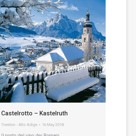
Castelrotto – Kastelruth
Trentino - Alto Adige
16 May 2018
Il porto del vino dei Romani