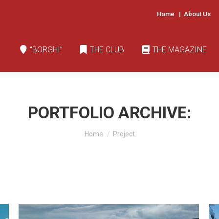
Home
|
About Us
“BORGHI”
THE CLUB
THE MAGAZINE
“BORGHI”
THE CLUB
THE MAGAZINE
PORTFOLIO ARCHIVE:
You are here:
Home
Project