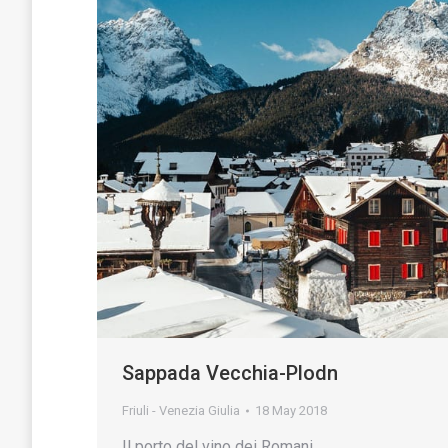
Sappada Vecchia-Plodn
Friuli - Venezia Giulia
18 May 2018
Il porto del vino dei Romani