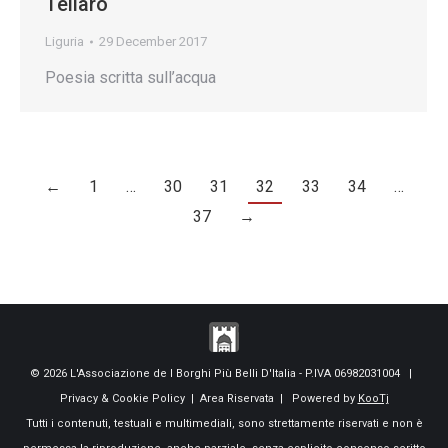
Tellaro
Liguria
29 December 2017
Poesia scritta sull’acqua
←
1
…
30
31
32
33
34
…
37
→
© 2026 L'Associazione de I Borghi Più Belli D'Italia - P.IVA 06982031004 |
Privacy & Cookie Policy
|
Area Riservata
| Powered by
KooTj
Tutti i contenuti, testuali e multimediali, sono strettamente riservati e non è