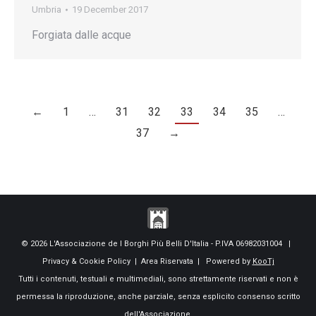
Umbria
19 December 2017
Forgiata dalle acque
←
1
…
31
32
33
34
35
…
37
→
© 2026 L'Associazione de I Borghi Più Belli D'Italia - P.IVA 06982031004 |
Privacy & Cookie Policy
|
Area Riservata
| Powered by
KooTj
Tutti i contenuti, testuali e multimediali, sono strettamente riservati e non è
permessa la riproduzione, anche parziale, senza esplicito consenso scritto
dell'Associazione.