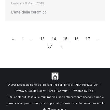
Umbria
9 March 2018
L’arte della ceramica
←
1
…
13
14
15
16
17
…
37
→
© 2026 L'Associazione de I Borghi Più Belli D'Italia - P.IVA 06982031004 |
Privacy & Cookie Policy
|
Area Riservata
| Powered by
KooTj
Tutti i contenuti, testuali e multimediali, sono strettamente riservati e non è
permessa la riproduzione, anche parziale, senza esplicito consenso scritto
dell'Associazione.