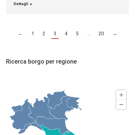
Dettagli
←
1
2
3
4
5
…
20
→
Ricerca borgo per regione