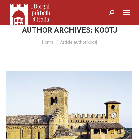
Search:
AUTHOR ARCHIVES:
KOOTJ
You are here:
Home
Article author kootj