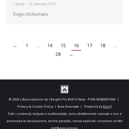
Liguria
13 January 2018
Sogni d’oltremare
←
1
…
14
15
16
17
18
…
28
→
© 2026 L'Associazione de I Borghi Più Belli D'Italia - P.IVA 06982031004 |
Privacy & Cookie Policy
|
Area Riservata
| Powered by
KooTj
Tutti i contenuti, testuali e multimediali, sono strettamente riservati e non è
permessa la riproduzione, anche parziale, senza esplicito consenso scritto
dell'Associazione.