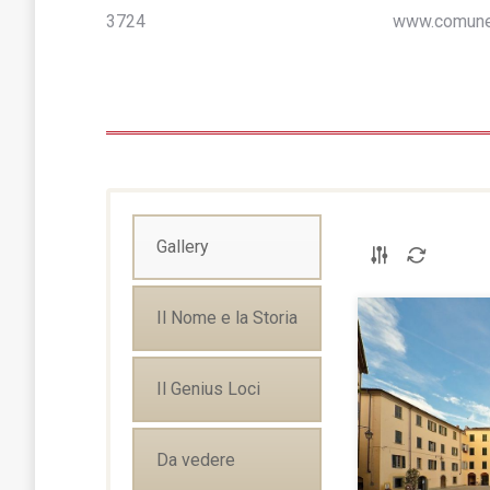
3724
www.comune.
Gallery
Il Nome e la Storia
Il Genius Loci
Da vedere