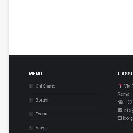
MENU
L’ASS
Chi Siamo
Via 
Roma
Borghi
☎ +39 
info@
Eventi
iborgh
Viaggi