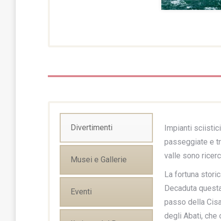
Divertimenti
Impianti sciisti
passeggiate e tr
valle sono ricerc
Musei e Gallerie
La fortuna stori
Decaduta questa 
Eventi
passo della Cisa
degli Abati, che