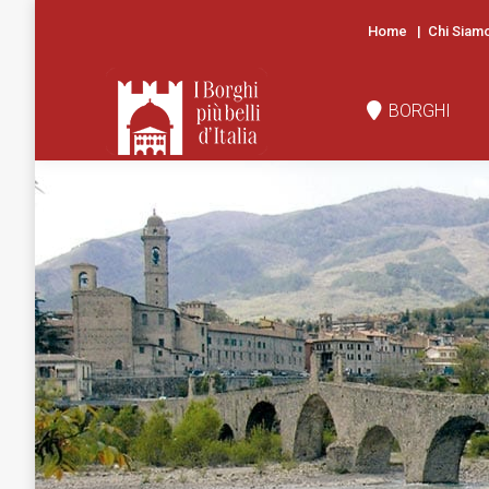
Home
|
Chi Siam
BORGHI
N
BORGHI