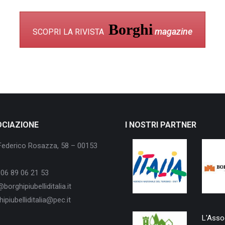
Borghi
magazine
SCOPRI LA RIVISTA
OCIAZIONE
I NOSTRI PARTNER
Federico Rosazza, 58 – 00153
06 89 06 21 53
borghipiubelliditalia.it
ipiubelliditalia@pec.it
L'Assoc