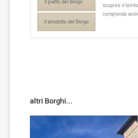
Il piatto del Borgo
scoprire il terri
comprende anche 
Il prodotto del Borgo
altri Borghi...