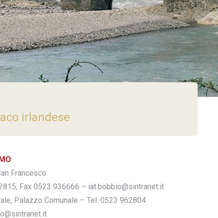
naco irlandese
SMO
San Francesco
2815, Fax 0523 936666 – iat.bobbio@sintranet.it
rale, Palazzo Comunale – Tel. 0523 962804
io@sintranet.it