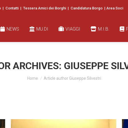
o
|
Contatti
|
Tessera Amici dei Borghi
|
Candidatura Borgo
|
Area Soci
EWS
MU.DI
VIAGGI
M.I.B.
PUBB
NEWS
MU.DI
VIAGGI
M.I.B.
OR ARCHIVES:
GIUSEPPE SIL
You are here:
Home
Article author Giuseppe Silvestri