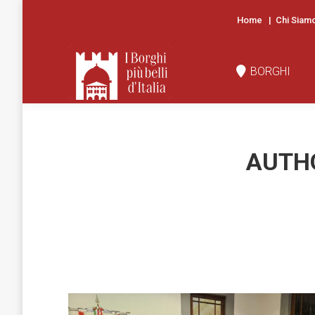
Home
|
Chi Siam
BORGHI
N
BORGHI
AUTH