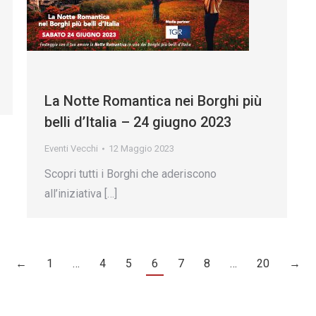
La Notte Romantica nei Borghi più
belli d’Italia – 24 giugno 2023
Eventi Vecchi
12 Maggio 2023
Scopri tutti i Borghi che aderiscono
all’iniziativa […]
←
1
…
4
5
6
7
8
…
20
→