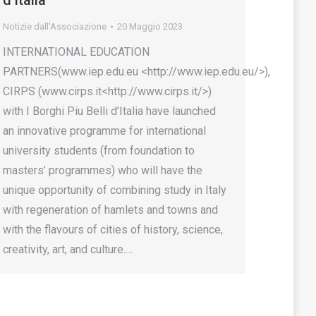
d’Italia
Notizie dall'Associazione
20 Maggio 2023
INTERNATIONAL EDUCATION
PARTNERS(www.iep.edu.eu <http://www.iep.edu.eu/>),
CIRPS (www.cirps.it<http://www.cirps.it/>)
with I Borghi Piu Belli d’Italia have launched
an innovative programme for international
university students (from foundation to
masters’ programmes) who will have the
unique opportunity of combining study in Italy
with regeneration of hamlets and towns and
with the flavours of cities of history, science,
creativity, art, and culture.…