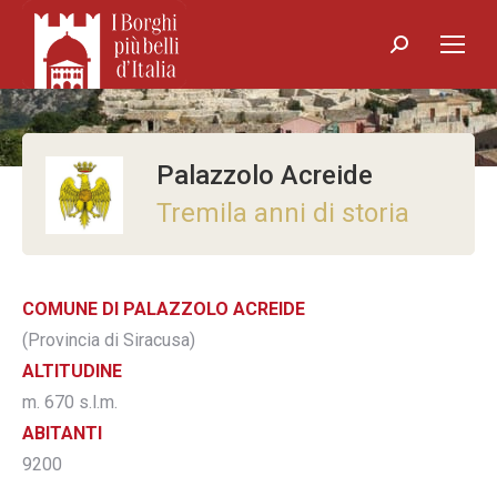
Search:
Palazzolo Acreide
Tremila anni di storia
COMUNE DI PALAZZOLO ACREIDE
(Provincia di Siracusa)
ALTITUDINE
m. 670 s.l.m.
ABITANTI
9200