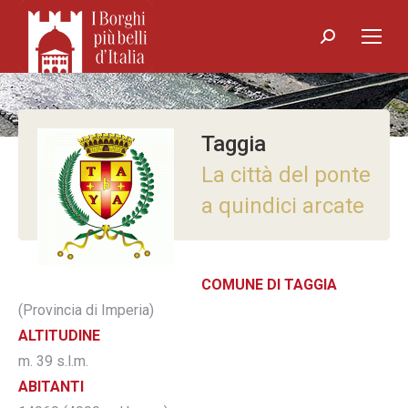
Search:
Taggia
La città del ponte
a quindici arcate
COMUNE DI TAGGIA
(Provincia di Imperia)
ALTITUDINE
m. 39 s.l.m.
ABITANTI