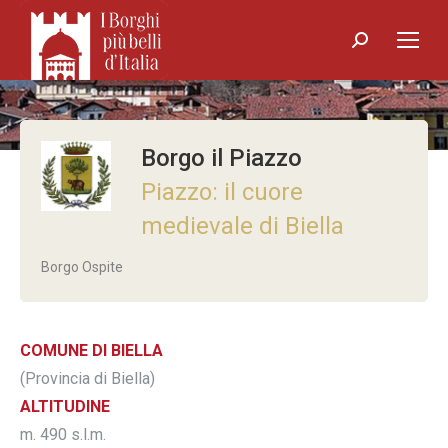
Search:
Borgo il Piazzo
Piazzo: il cuore
medievale di Biella
Borgo Ospite
COMUNE DI BIELLA
(Provincia di Biella)
ALTITUDINE
m. 490 s.l.m.